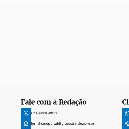
Fale com a Redação
Cl
(71) 99601-0020
jornalismoportal@grupoatarde.com.br