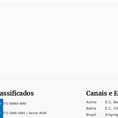
assificados
Canais e E
Autos
E.c. B
(71) 99965-8961
Bahia
E.c. Vi
(71) 2886-2683 / Ramal 8526
Brasil
Empre