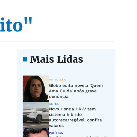
ito"
Mais Lidas
TELEVISÃO
Globo edita novela 'Quem
Ama Cuida' após grave
denúncia
AUTOS
Novo Honda HR-V tem
sistema híbrido
autorecarregável; confira
valores
POLÍTICA