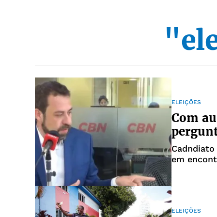
"el
ELEIÇÕES
Com aus
pergunt
Cadndiato 
em encont
ELEIÇÕES