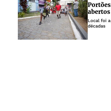
Portões
abertos 
Local foi 
décadas