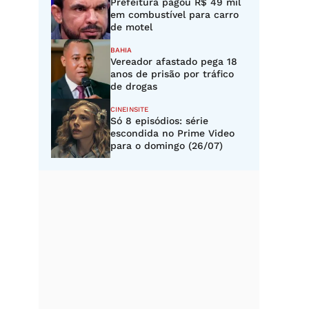
Prefeitura pagou R$ 49 mil
em combustível para carro
de motel
BAHIA
Vereador afastado pega 18
anos de prisão por tráfico
de drogas
CINEINSITE
Só 8 episódios: série
escondida no Prime Video
para o domingo (26/07)