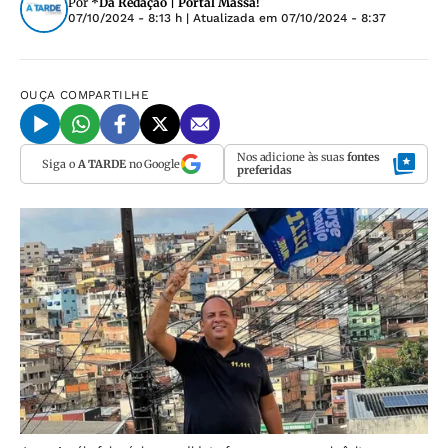
Por
*Da Redação | Portal Massa!
07/10/2024 - 8:13 h
| Atualizada em
07/10/2024 - 8:37
OUÇA
COMPARTILHE
Nos adicione às suas
fontes
Siga o
A TARDE
no Google
preferidas