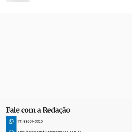
Fale com a Redação
(71) 99601-0020
jornalismoportal@grupoatarde.com.br