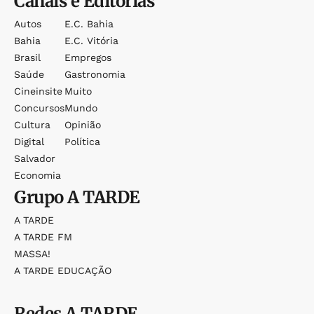
Canais e Editorias
Autos
E.c. Bahia
Bahia
E.c. Vitória
Brasil
Empregos
Saúde
Gastronomia
Cineinsite
Muito
Concursos
Mundo
Cultura
Opinião
Digital
Política
Salvador
Economia
Grupo
A TARDE
A TARDE
A TARDE FM
MASSA!
A TARDE EDUCAÇÃO
Redes
A TARDE