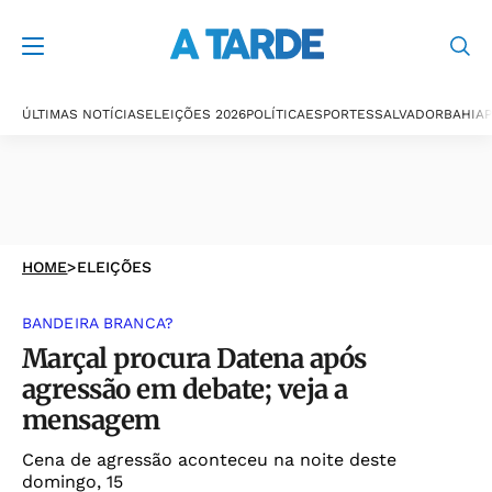
ÚLTIMAS NOTÍCIAS
ELEIÇÕES 2026
POLÍTICA
ESPORTES
SALVADOR
BAHIA
P
HOME
>
ELEIÇÕES
BANDEIRA BRANCA?
Marçal procura Datena após
agressão em debate; veja a
mensagem
Cena de agressão aconteceu na noite deste
domingo, 15