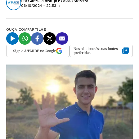
Por
Gabriela Araújo e Cássio Moreira
06/10/2024 - 22:53 h
OUÇA
COMPARTILHE
Nos adicione às suas
fontes
Siga o
A TARDE
no Google
preferidas