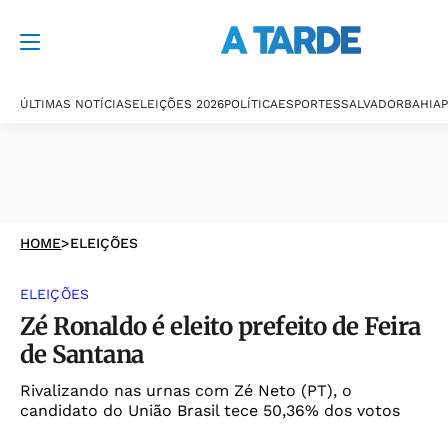
ÚLTIMAS NOTÍCIAS
ELEIÇÕES 2026
POLÍTICA
ESPORTES
SALVADOR
BAHIA
P
HOME
>
ELEIÇÕES
ELEIÇÕES
Zé Ronaldo é eleito prefeito de Feira
de Santana
Rivalizando nas urnas com Zé Neto (PT), o
candidato do União Brasil tece 50,36% dos votos