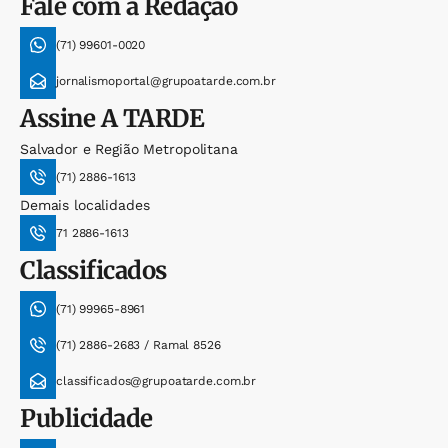
Fale com a Redação
(71) 99601-0020
jornalismoportal@grupoatarde.com.br
Assine
A TARDE
Salvador e Região Metropolitana
(71) 2886-1613
Demais localidades
71 2886-1613
Classificados
(71) 99965-8961
(71) 2886-2683 / Ramal 8526
classificados@grupoatarde.com.br
Publicidade