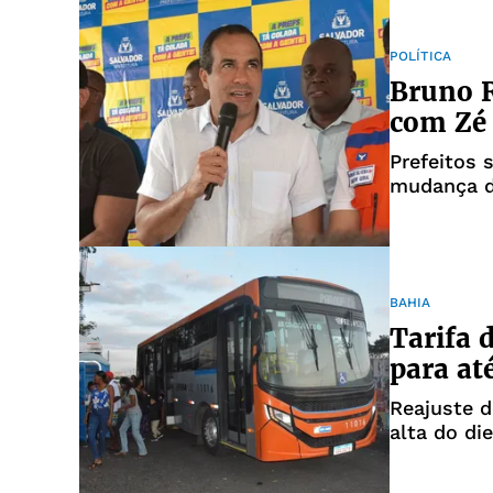
POLÍTICA
Bruno R
com Zé 
Prefeitos 
mudança d
BAHIA
Tarifa 
para at
Reajuste d
alta do die