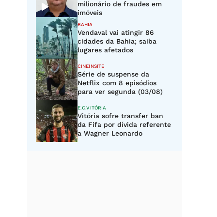
milionário de fraudes em
imóveis
BAHIA
Vendaval vai atingir 86
cidades da Bahia; saiba
lugares afetados
CINEINSITE
Série de suspense da
Netflix com 8 episódios
para ver segunda (03/08)
E.C.VITÓRIA
Vitória sofre transfer ban
da Fifa por dívida referente
a Wagner Leonardo