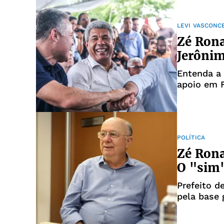
LEVI VASCONC
Zé Rona
Jerônim
Entenda a
apoio em F
POLÍTICA
Zé Ron
O "sim"
Prefeito d
pela base 