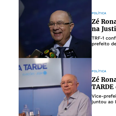
POLÍTICA
Zé Rona
na Just
TRF-1 conf
prefeito d
MPF
POLÍTICA
Zé Rona
TARDE e
Vice-pref
juntou ao 