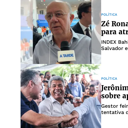
POLÍTICA
Zé Rona
para at
INDEX Bah
Salvador e
POLÍTICA
Jerônim
sobre a
Gestor fei
tentativa 