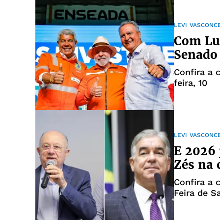
LEVI VASCONC
Com Lul
Senado 
Confira a 
feira, 10
LEVI VASCONC
E 2026 
Zés na 
Confira a 
Feira de S