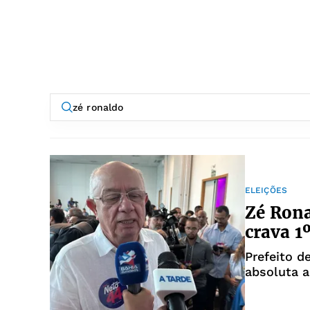
ELEIÇÕES
Zé Ron
crava 1
Prefeito d
absoluta 