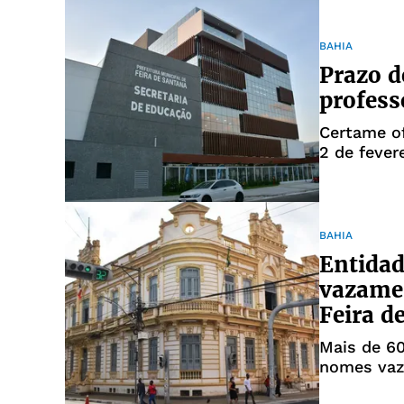
BAHIA
Prazo d
profess
Certame of
2 de fever
BAHIA
Entidad
vazamen
Feira d
Mais de 6
nomes vaza