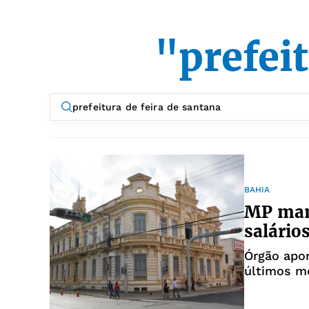
"prefeit
BAHIA
MP man
salários
Órgão apon
últimos m