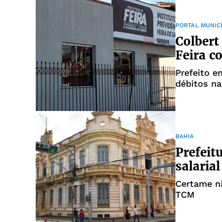
PORTAL MUNIC
Colbert
Feira c
Prefeito e
débitos na
BAHIA
Prefeit
salaria
Certame n
TCM