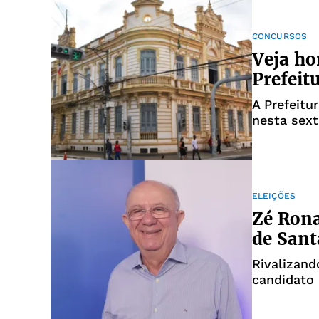
CONCURSOS
Veja ho
Prefeit
A Prefeitu
nesta sext
ELEIÇÕES
Zé Rona
de San
Rivalizand
candidato 