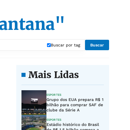
 santana"
Buscar por tag
Buscar
Mais Lidas
ESPORTES
Grupo dos EUA prepara R$ 1
bilhão para comprar SAF de
clube da Série A
ESPORTES
Estádio histórico do Brasil
de R$ 1,5 bilhão começa a