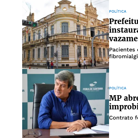
POLÍTICA
Prefeit
instaur
vazame
Pacientes 
fibromialg
Oficial
POLÍTICA
MP abre
improbi
Contrato f