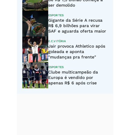
ser demolido
ESPORTES
Gigante da Série A recusa
R$ 6,9 bilhões para virar
SAF e aguarda oferta maior
E.C.VITÓRIA
Jair provoca Athletico após
goleada e aponta
"mudanças pra frente"
ESPORTES
Clube multicampeão da
Europa é vendido por
apenas R$ 6 após crise