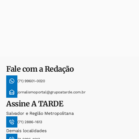
Fale com a Redação
(71) 99601-0020
jornalismoportal@grupoatarde.com.br
Assine
A TARDE
Salvador e Região Metropolitana
(71) 2886-1613
Demais localidades