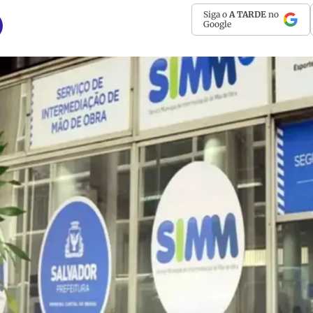
Siga o
A TARDE
no
Google