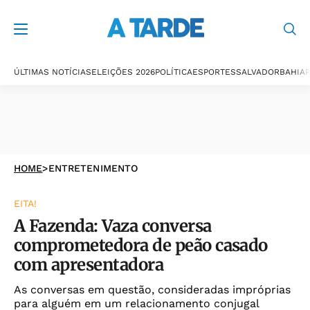
ÚLTIMAS NOTÍCIAS
ELEIÇÕES 2026
POLÍTICA
ESPORTES
SALVADOR
BAHIA
P
HOME
>
ENTRETENIMENTO
EITA!
A Fazenda: Vaza conversa
comprometedora de peão casado
com apresentadora
As conversas em questão, consideradas impróprias
para alguém em um relacionamento conjugal