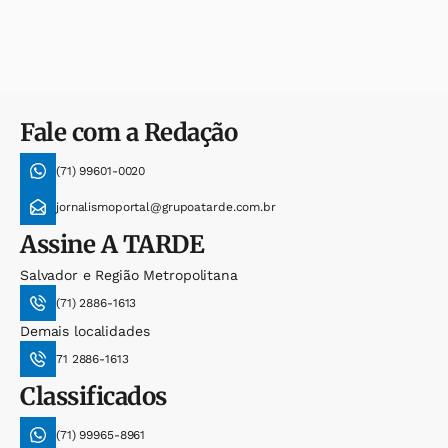
Fale com a Redação
(71) 99601-0020
jornalismoportal@grupoatarde.com.br
Assine
A TARDE
Salvador e Região Metropolitana
(71) 2886-1613
Demais localidades
71 2886-1613
Classificados
(71) 99965-8961