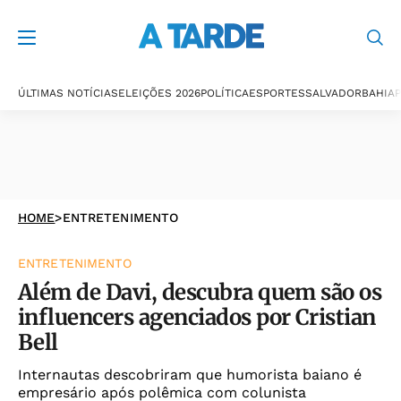
ÚLTIMAS NOTÍCIAS
ELEIÇÕES 2026
POLÍTICA
ESPORTES
SALVADOR
BAHIA
P
HOME
>
ENTRETENIMENTO
ENTRETENIMENTO
Além de Davi, descubra quem são os
influencers agenciados por Cristian
Bell
Internautas descobriram que humorista baiano é
empresário após polêmica com colunista