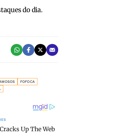
staques do dia.
AMOSOS
FOFOCA
A