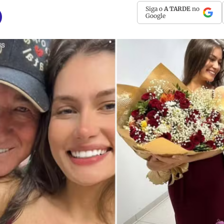
Siga o
A TARDE
no
Google