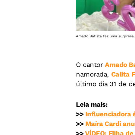
Amado Batista fez uma surpresa 
O cantor
Amado Ba
namorada,
Calita 
último dia 31 de 
Leia mais:
>>
Influenciadora 
>>
Maíra Cardi anu
>>
VÍDEO: Filha d