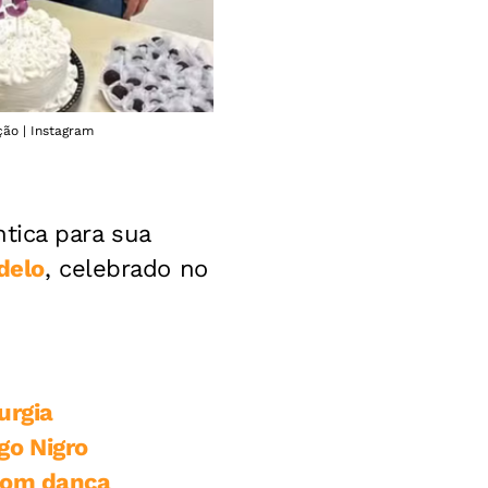
ção | Instagram
tica para sua
delo
, celebrado no
urgia
go Nigro
 com dança