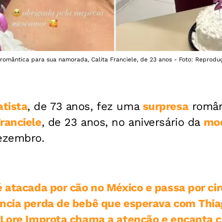
romântica para sua namorada, Calita Franciele, de 23 anos - Foto: Reprodu
tista
, de 73 anos, fez uma
surpresa
român
Franciele
, de 23 anos, no aniversário da
mo
dezembro.
é atacada por cão no México e passa por cir
ncia perda de bebê que esperava com Thia
e Lore Improta chama a atenção e encanta