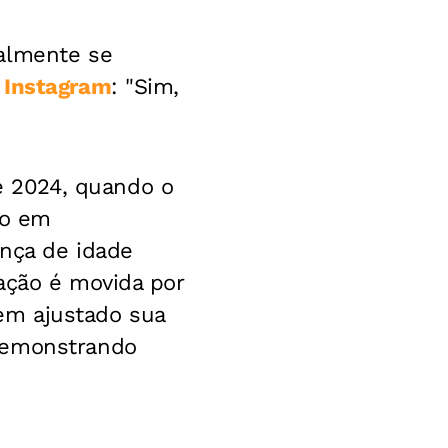
nalmente se
o
Instagram
: "Sim,
 2024, quando o
do em
ença de idade
ação é movida por
em ajustado sua
 demonstrando