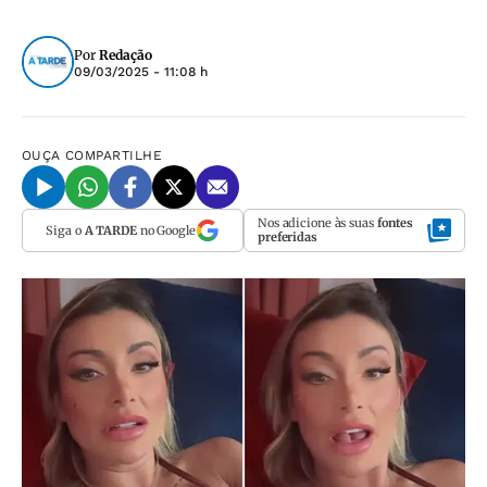
Por
Redação
09/03/2025 - 11:08 h
OUÇA
COMPARTILHE
Nos adicione às suas
fontes
Siga o
A TARDE
no Google
preferidas