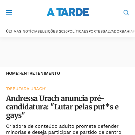
ÚLTIMAS NOTÍCIAS
ELEIÇÕES 2026
POLÍTICA
ESPORTES
SALVADOR
BAHIA
P
HOME
>
ENTRETENIMENTO
'DEPUTADA URACH'
Andressa Urach anuncia pré-
candidatura: "Lutar pelas put*s e
gays"
Criadora de conteúdo adulto promete defender
minorias e deseja participar de partido de centro