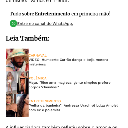
otimismo: “Vamos em frente”.
Tudo sobre
Entretenimento
em primeira mão!
Entre no canal do WhatsApp.
Leia Também:
CARNAVAL
VÍDEO: Humberto Carrão dança e beija morena
misteriosa
POLÊMICA
Maya: "Rico ama magreza; gente simples prefere
corpos 'cheinhos'"
ENTRETENIMENTO
"Velha da banheira": Andressa Urach vê Luiza Ambiel
com ex e polemiza
A influenciadora também refletiu sobre o amor e os