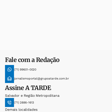
Fale com a Redação
(71) 99601-0020
jornalismoportal@grupoatarde.com.br
Assine
A TARDE
Salvador e Região Metropolitana
(71) 2886-1613
Demais localidades