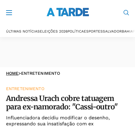
ÚLTIMAS NOTÍCIAS
ELEIÇÕES 2026
POLÍTICA
ESPORTES
SALVADOR
BAHIA
P
HOME
>
ENTRETENIMENTO
ENTRETENIMENTO
Andressa Urach cobre tatuagem
para ex-namorado: "Cassi-outro"
Influenciadora decidiu modificar o desenho,
expressando sua insatisfação com ex