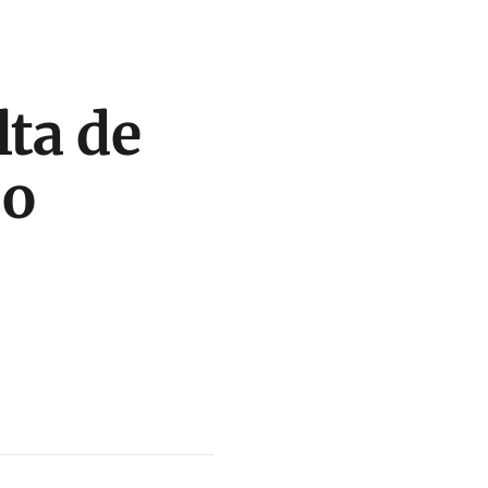
lta de
 o