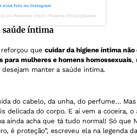
r essa foto no Instagram
Uma publicação compartilhada por Andressa Urach | Reserva Oficial (@aandressaurach)
 saúde íntima
reforçou que
cuidar da higiene íntima não 
as para mulheres e homens homossexuais
,
 desejam manter a saúde íntima.
ida do cabelo, da unha, do perfume… Mas
s delicada do corpo. E aí vem a coceira, o 
oa ainda acha que tá tudo normal! Só que 
ro, é proteção”, escreveu ela na legenda da