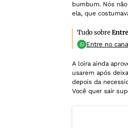
bumbum. Nós não s
ela, que costumava
Tudo sobre
Entr
Entre no can
A loira ainda apro
usarem após deixar
depois da necessi
Você quer sair supe