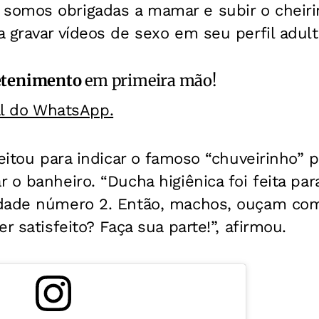
omos obrigadas a mamar e subir o cheirin
 gravar vídeos de sexo em seu perfil adul
etenimento
em primeira mão!
al do WhatsApp.
veitou para indicar o famoso “chuveirinho” 
 o banheiro. “Ducha higiênica foi feita p
dade número 2. Então, machos, ouçam com
r satisfeito? Faça sua parte!”, afirmou.