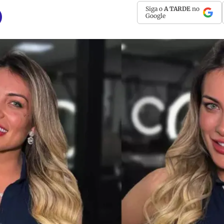
Siga o
A TARDE
no
Google