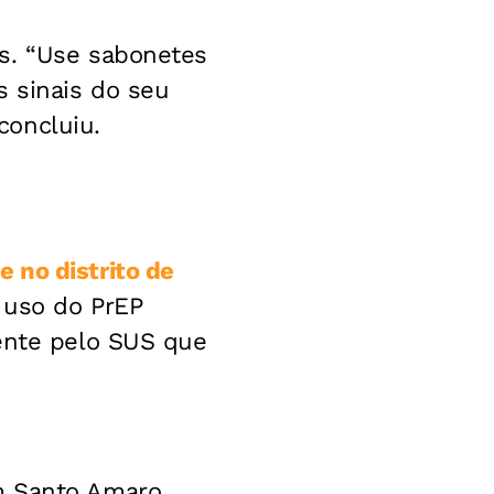
s. “Use sabonetes
s sinais do seu
concluiu.
 no distrito de
o uso do PrEP
mente pelo SUS que
m Santo Amaro