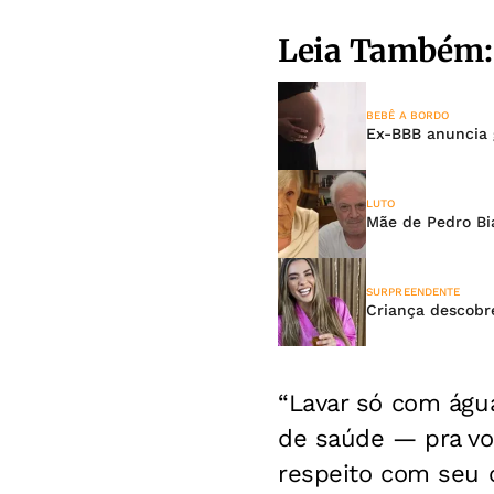
Leia Também:
BEBÊ A BORDO
Ex-BBB anuncia g
LUTO
Mãe de Pedro Bi
SURPREENDENTE
Criança descobr
“Lavar só com águ
de saúde — pra vo
respeito com seu 