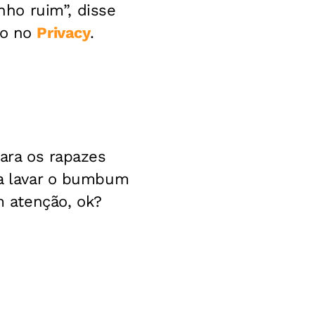
ho ruim”, disse
to no
Privacy
.
para os rapazes
ara lavar o bumbum
 atenção, ok?