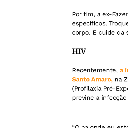
Por fim, a ex-Faz
específicos. Troqu
corpo. E cuide da
HIV
Recentemente,
a 
Santo Amaro,
na Zo
(Profilaxia Pré-E
previne a infecção 
“Olha onde eu est