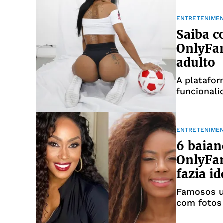
ENTRETENIME
Saiba c
OnlyFa
adulto
A platafor
funcionali
ENTRETENIME
6 baian
OnlyFan
fazia id
Famosos u
com fotos