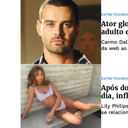
ENTRETENIME
Ator gl
adulto 
Carmo Dal
da web ao 
ENTRETENIME
Após d
dia, in
Lily Phili
se relaci