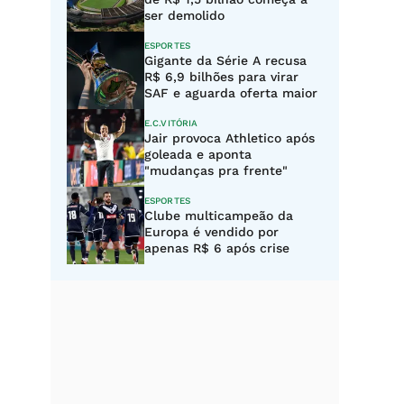
ser demolido
ESPORTES
Gigante da Série A recusa
R$ 6,9 bilhões para virar
SAF e aguarda oferta maior
E.C.VITÓRIA
Jair provoca Athletico após
goleada e aponta
"mudanças pra frente"
ESPORTES
Clube multicampeão da
Europa é vendido por
apenas R$ 6 após crise