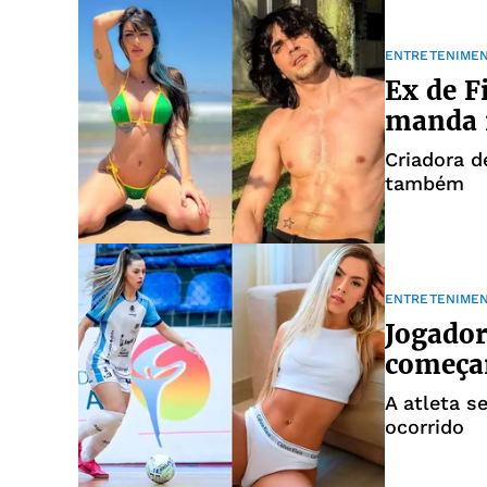
ENTRETENIME
Ex de F
manda r
Criadora d
também
ENTRETENIME
Jogador
começar
A atleta s
ocorrido