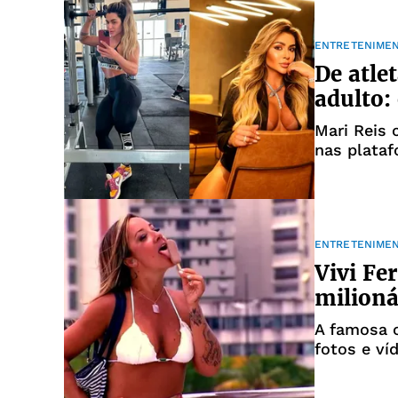
ENTRETENIME
De atle
adulto:
Mari Reis 
nas plata
ENTRETENIME
Vivi Fe
milioná
A famosa 
fotos e ví