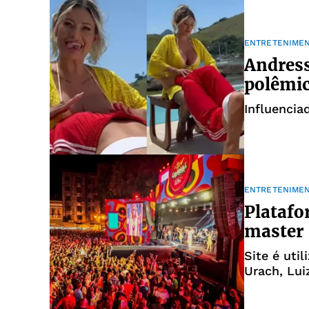
ENTRETENIME
Andress
polêmic
Influenci
ENTRETENIME
Platafo
master 
Site é uti
Urach, Lui