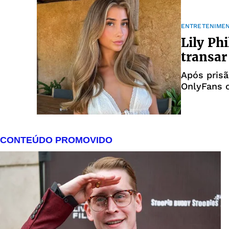
ENTRETENIME
Lily Phi
transa
Após prisã
OnlyFans c