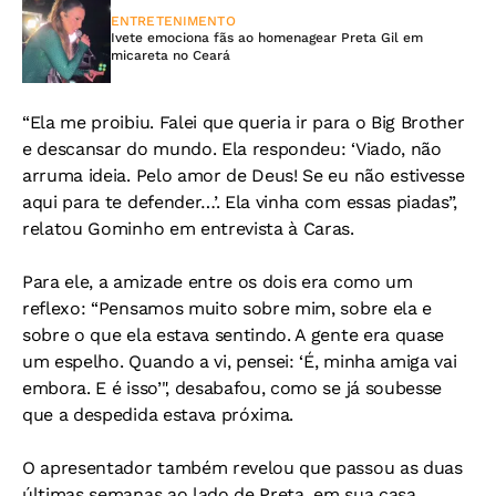
ENTRETENIMENTO
Ivete emociona fãs ao homenagear Preta Gil em
micareta no Ceará
“Ela me proibiu. Falei que queria ir para o Big Brother
e descansar do mundo. Ela respondeu: ‘Viado, não
arruma ideia. Pelo amor de Deus! Se eu não estivesse
aqui para te defender…’. Ela vinha com essas piadas”,
relatou Gominho em entrevista à Caras.
Para ele, a amizade entre os dois era como um
reflexo:
“Pensamos muito sobre mim, sobre ela e
sobre o que ela estava sentindo. A gente era quase
um espelho. Quando a vi, pensei: ‘É, minha amiga vai
embora. E é isso’", desabafou, como se já soubesse
que a despedida estava próxima.
O apresentador também revelou que passou as duas
últimas semanas ao lado de Preta, em sua casa.