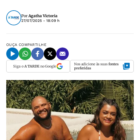
Por
Agatha Victoria
27/07/2025 - 18:09 h
OUÇA
COMPARTILHE
Nos adicione às suas
fontes
Siga o
A TARDE
no Google
preferidas