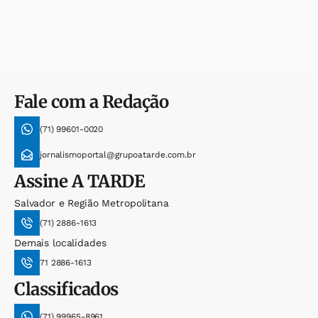
Fale com a Redação
(71) 99601-0020
jornalismoportal@grupoatarde.com.br
Assine
A TARDE
Salvador e Região Metropolitana
(71) 2886-1613
Demais localidades
71 2886-1613
Classificados
(71) 99965-8961