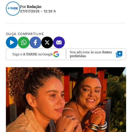
Por
Redação
27/07/2025 - 12:25 h
OUÇA
COMPARTILHE
Nos adicione às suas
fontes
Siga o
A TARDE
no Google
preferidas