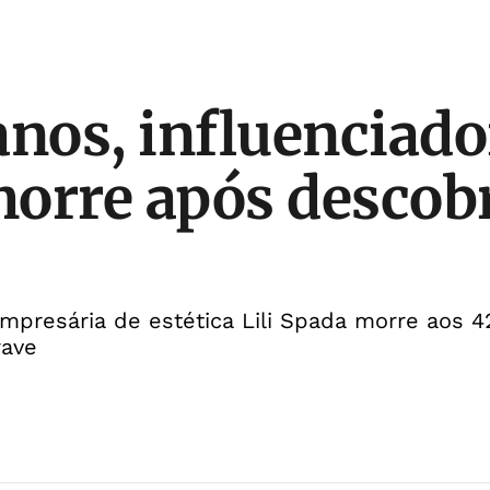
anos, influenciador
orre após descobr
empresária de estética Lili Spada morre aos 
rave