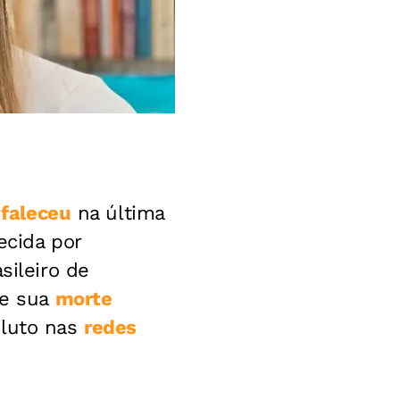
,
faleceu
na última
ecida por
sileiro de
de sua
morte
 luto nas
redes