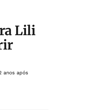
a Lili
ir
42 anos após