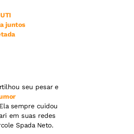
 UTI
a juntos
etada
tilhou seu pesar e
umor
 Ela sempre cuidou
ari em suas redes
rcole Spada Neto.