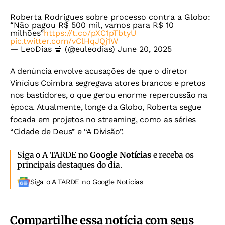
Roberta Rodrigues sobre processo contra a Globo:
“Não pagou R$ 500 mil, vamos para R$ 10
milhões”
https://t.co/pXC1pTbtyU
pic.twitter.com/vClHqJQj1W
— LeoDias 🍿 (@euleodias)
June 20, 2025
A denúncia envolve acusações de que o diretor
Vinícius Coimbra segregava atores brancos e pretos
nos bastidores, o que gerou enorme repercussão na
época. Atualmente, longe da Globo, Roberta segue
focada em projetos no streaming, como as séries
“Cidade de Deus” e “A Divisão”.
Siga o A TARDE no
Google Notícias
e receba os
principais destaques do dia.
Siga o A TARDE no Google Noticias
Compartilhe essa notícia com seus