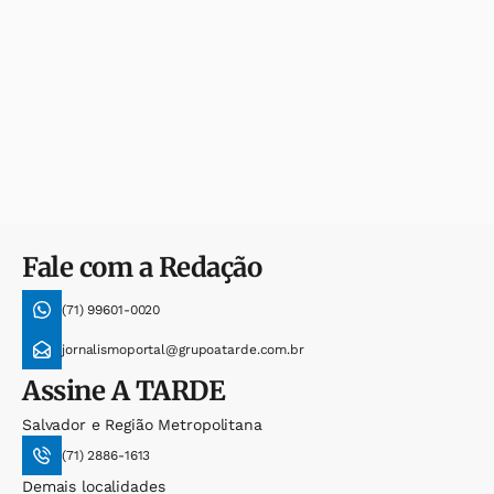
Fale com a Redação
(71) 99601-0020
jornalismoportal@grupoatarde.com.br
Assine
A TARDE
Salvador e Região Metropolitana
(71) 2886-1613
Demais localidades