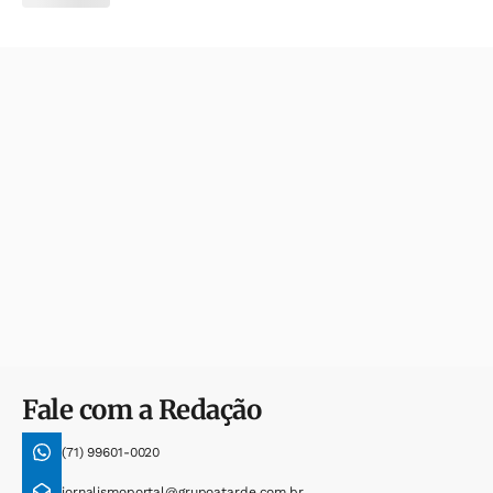
Fale com a Redação
(71) 99601-0020
jornalismoportal@grupoatarde.com.br