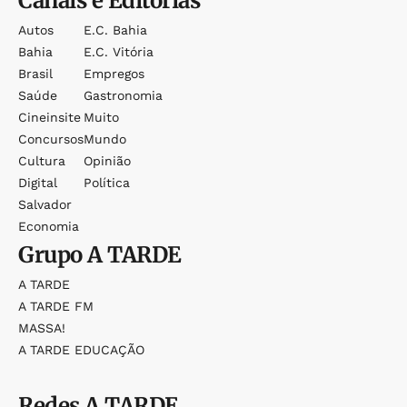
Canais e Editorias
Autos
E.c. Bahia
Bahia
E.c. Vitória
Brasil
Empregos
Saúde
Gastronomia
Cineinsite
Muito
Concursos
Mundo
Cultura
Opinião
Digital
Política
Salvador
Economia
Grupo
A TARDE
A TARDE
A TARDE FM
MASSA!
A TARDE EDUCAÇÃO
Redes
A TARDE