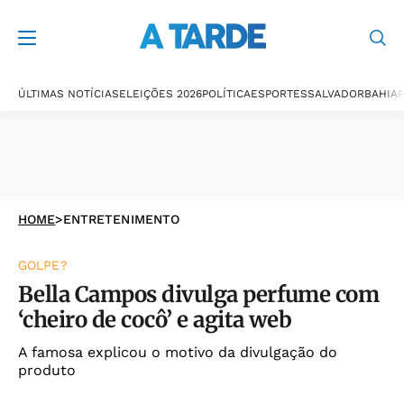
ÚLTIMAS NOTÍCIAS
ELEIÇÕES 2026
POLÍTICA
ESPORTES
SALVADOR
BAHIA
P
HOME
>
ENTRETENIMENTO
GOLPE?
Bella Campos divulga perfume com
‘cheiro de cocô’ e agita web
A famosa explicou o motivo da divulgação do
produto