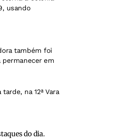
9, usando
adora também foi
ia permanecer em
 tarde, na 12ª Vara
staques do dia.