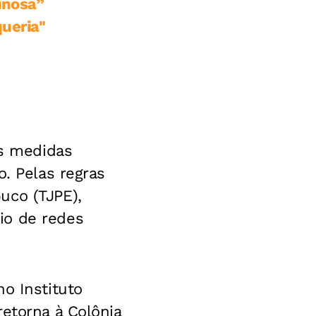
inosa”
queria"
as medidas
o. Pelas regras
uco (TJPE),
io de redes
o Instituto
etorna à Colônia