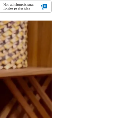
Nos adicione às suas
fontes preferidas