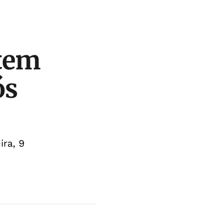
tem
ós
ra, 9