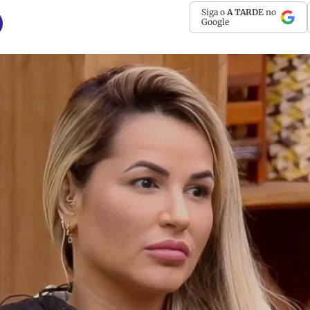
Siga o
A TARDE
no
Google