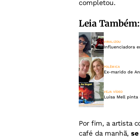
completou.
Leia Também:
VIRALIZOU
Influenciadora e
POLÊMICA
Ex-marido de An
VEJA VÍDEO
Luisa Mell pinta
Por fim, a artista
café da manhã,
se