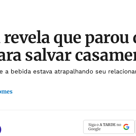
 revela que parou 
ara salvar casame
ue a bebida estava atrapalhando seu relacion
Gomes
Siga o
A TARDE
no
Google