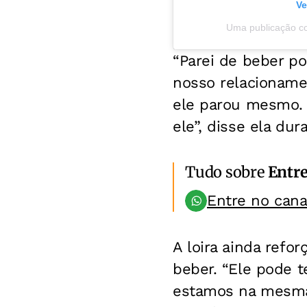
Ve
Uma publicação co
“Parei de beber po
nosso relacionamen
ele parou mesmo. A
ele”, disse ela dur
Tudo sobre
Entr
Entre no can
A loira ainda refo
beber. “Ele pode t
estamos na mesma