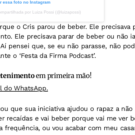
r essa foto no Instagram
mpartilhada por Luiza Possi (@luizapossi)
rque o Cris parou de beber. Ele precisava
to. Ele precisava parar de beber ou não ia
í pensei que, se eu não parasse, não pode
ante o ‘Festa da Firma Podcast’.
etenimento
em primeira mão!
al do WhatsApp.
rçou que sua iniciativa ajudou o rapaz a não
er recaídas e vai beber porque vai me ver 
 frequência, ou vou acabar com meu casa