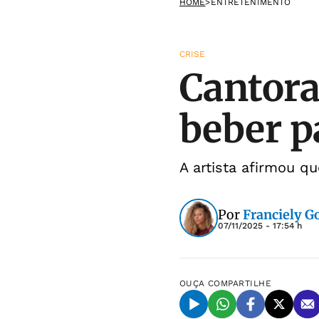
HOME
>
ENTRETENIMENTO
CRISE
Cantora
beber p
A artista afirmou q
Por
Franciely 
07/11/2025 - 17:54 h
OUÇA
COMPARTILHE