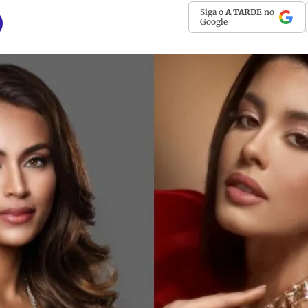
Siga o
A TARDE
no
Google