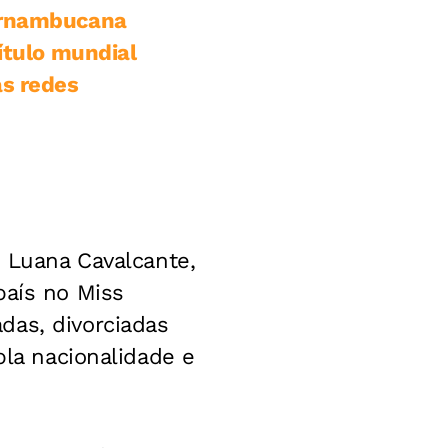
pernambucana
ítulo mundial
as redes
é Luana Cavalcante,
país no Miss
das, divorciadas
pla nacionalidade e