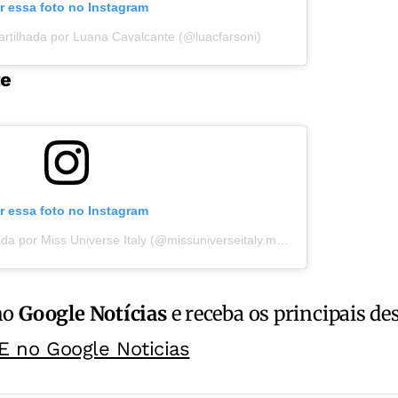
r essa foto no Instagram
tilhada por Luana Cavalcante (@luacfarsoni)
te
r essa foto no Instagram
Uma publicação compartilhada por Miss Universe Italy (@missuniverseitaly.muit)
no
Google Notícias
e receba os principais de
E no Google Noticias