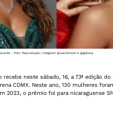
alcante - Foto: Reprodução | Intagram @luacfarsoni e @glelany
o recebe neste sábado, 16, a 73ª edição do
rena CDMX. Neste ano, 130 mulheres foram
Em 2023, o prêmio foi para nicaraguense Sh