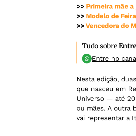
>>
Primeira mãe a
>>
Modelo de Feira
>>
Vencedora do Mi
Tudo sobre
Entr
Entre no can
Nesta edição, duas
que nasceu em Reci
Universo — até 20
ou mães. A outra b
vai representar a I