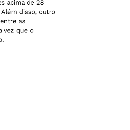
res acima de 28
. Além disso, outro
 entre as
a vez que o
o.