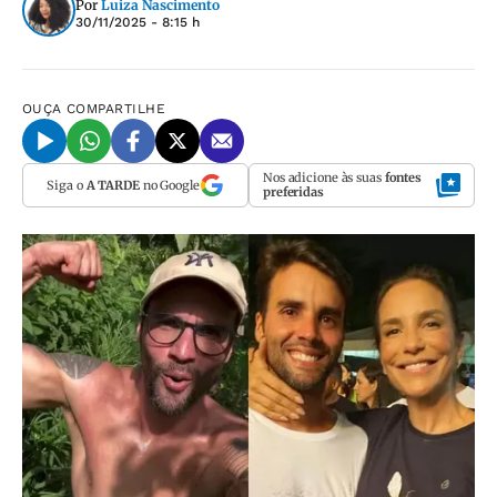
Por
Luiza Nascimento
30/11/2025 - 8:15 h
OUÇA
COMPARTILHE
Nos adicione às suas
fontes
Siga o
A TARDE
no Google
preferidas