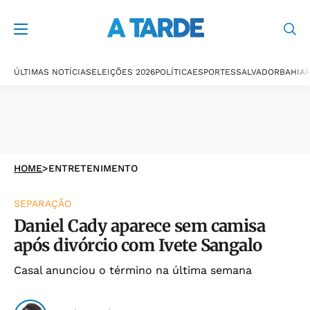
ÚLTIMAS NOTÍCIAS
ELEIÇÕES 2026
POLÍTICA
ESPORTES
SALVADOR
BAHIA
P
HOME
>
ENTRETENIMENTO
SEPARAÇÃO
Daniel Cady aparece sem camisa
após divórcio com Ivete Sangalo
Casal anunciou o término na última semana