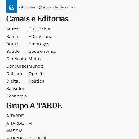
publicidade@grupoatarde.com.br
Canais e Editorias
Autos
E.c. Bahia
Bahia
E.c. Vitória
Brasil
Empregos
Saúde
Gastronomia
Cineinsite
Muito
Concursos
Mundo
Cultura
Opinião
Digital
Política
Salvador
Economia
Grupo
A TARDE
A TARDE
A TARDE FM
MASSA!
A TARDE EDUCAÇÃO