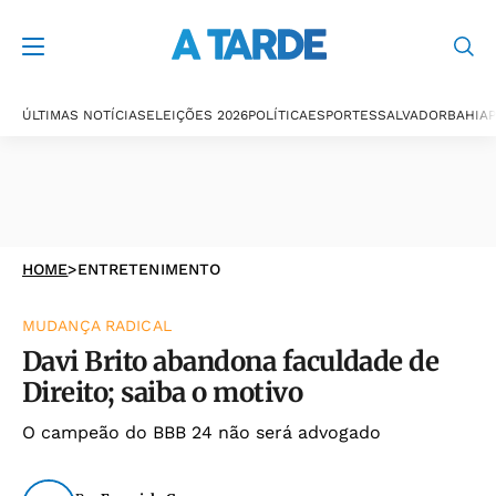
ÚLTIMAS NOTÍCIAS
ELEIÇÕES 2026
POLÍTICA
ESPORTES
SALVADOR
BAHIA
P
HOME
>
ENTRETENIMENTO
MUDANÇA RADICAL
Davi Brito abandona faculdade de
Direito; saiba o motivo
O campeão do BBB 24 não será advogado