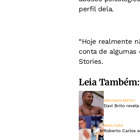
perfil dela.
“Hoje realmente nã
conta de algumas c
Stories.
Leia Também:
DISFUNÇÃO ERÉTIL?
Davi Brito revel
REVELAÇÃO
Roberto Carlos 