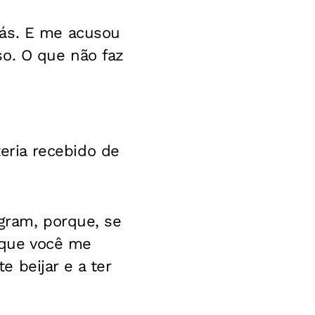
rás. E me acusou
so. O que não faz
ria recebido de
agram, porque, se
r que você me
 beijar e a ter