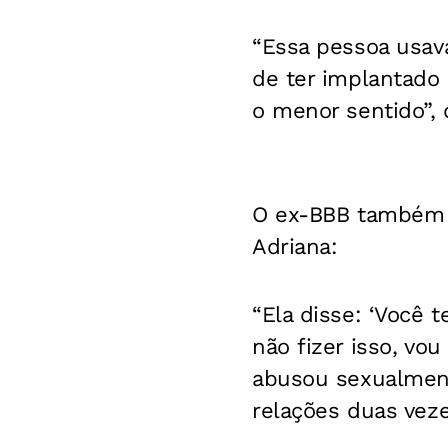
“Essa pessoa usav
de ter implantado
o menor sentido”, 
O ex-BBB também c
Adriana:
“Ela disse: ‘Você 
não fizer isso, vo
abusou sexualmente
relações duas veze