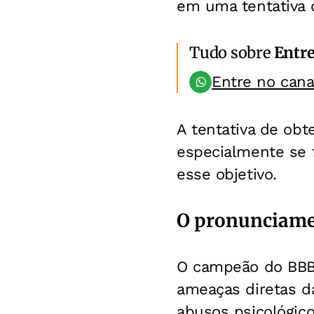
em uma tentativa 
Tudo sobre
Entr
Entre no can
A tentativa de obt
especialmente se 
esse objetivo.
O pronunciamen
O campeão do BBB 2
ameaças diretas da
abusos psicológico