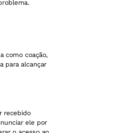
problema.
da como coação,
 para alcançar
r recebido
nunciar ele por
erar o acesso ao