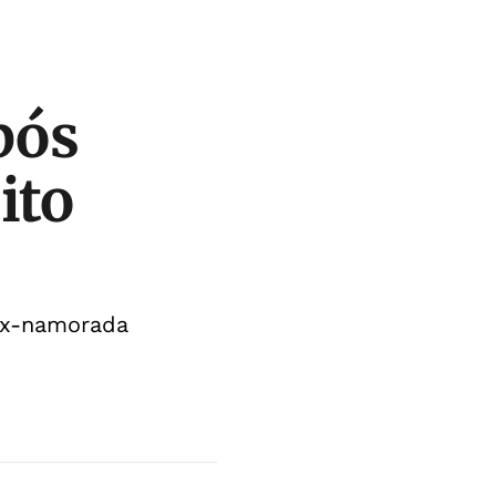
pós
ito
ex-namorada