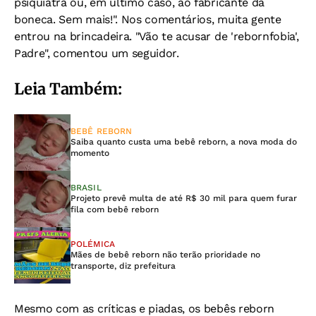
psiquiatra ou, em último caso, ao fabricante da
boneca. Sem mais!". Nos comentários, muita gente
entrou na brincadeira. "Vão te acusar de 'rebornfobia',
Padre", comentou um seguidor.
Leia Também:
BEBÊ REBORN
Saiba quanto custa uma bebê reborn, a nova moda do
momento
BRASIL
Projeto prevê multa de até R$ 30 mil para quem furar
fila com bebê reborn
POLÉMICA
Mães de bebê reborn não terão prioridade no
transporte, diz prefeitura
Mesmo com as críticas e piadas, os bebês reborn