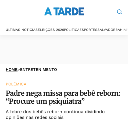
ÚLTIMAS NOTÍCIAS
ELEIÇÕES 2026
POLÍTICA
ESPORTES
SALVADOR
BAHIA
P
HOME
>
ENTRETENIMENTO
POLÊMICA
Padre nega missa para bebê reborn:
“Procure um psiquiatra”
A febre dos bebês reborn continua dividindo
opiniões nas redes sociais