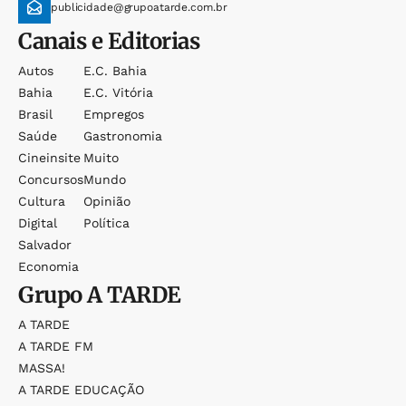
publicidade@grupoatarde.com.br
Canais e Editorias
Autos
E.c. Bahia
Bahia
E.c. Vitória
Brasil
Empregos
Saúde
Gastronomia
Cineinsite
Muito
Concursos
Mundo
Cultura
Opinião
Digital
Política
Salvador
Economia
Grupo
A TARDE
A TARDE
A TARDE FM
MASSA!
A TARDE EDUCAÇÃO