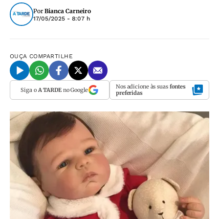
Por
Bianca Carneiro
17/05/2025 - 8:07 h
OUÇA
COMPARTILHE
Nos adicione às suas
fontes
Siga o
A TARDE
no Google
preferidas