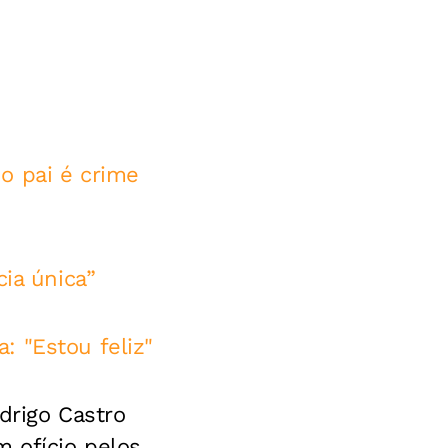
o pai é crime
cia única”
: "Estou feliz"
drigo Castro
m ofício pelos