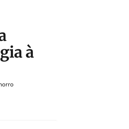
a
gia à
horro