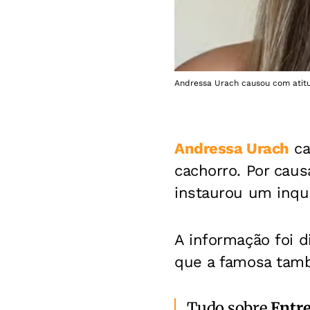
Andressa Urach causou com atitu
Andressa Urach
ca
cachorro. Por causa
instaurou um inqué
A informação foi d
que a famosa tamb
Tudo sobre
Entr