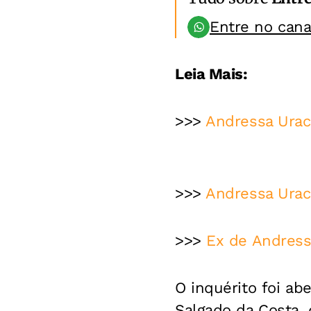
Entre no can
Leia Mais:
>>>
Andressa Urac
>>>
Andressa Urach
>>>
Ex de Andress
O inquérito foi ab
Salgado da Costa, 