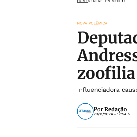
HOME
>
ENTRETENIMENTO
NOVA POLÊMICA
Deputad
Andress
zoofilia
Influenciadora caus
Por
Redação
29/11/2024 - 17:54 h