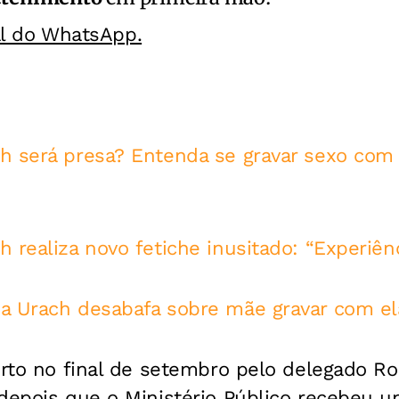
al do WhatsApp.
h será presa? Entenda se gravar sexo com 
 realiza novo fetiche inusitado: “Experiên
a Urach desabafa sobre mãe gravar com ela
erto no final de setembro pelo delegado Ro
depois que o Ministério Público recebeu u