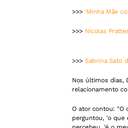
>>>
'Minha Mãe co
>>>
Nicolas Pratt
>>>
Sabrina Sato 
Nos últimos dias, 
relacionamento co
O ator contou: "O 
perguntou, 'o que 
percebeu, 'é o meu