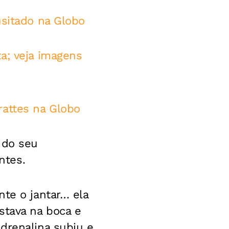
usitado na Globo
a; veja imagens
rattes na Globo
 do seu
ntes.
nte o jantar… ela
stava na boca e
drenalina subiu e