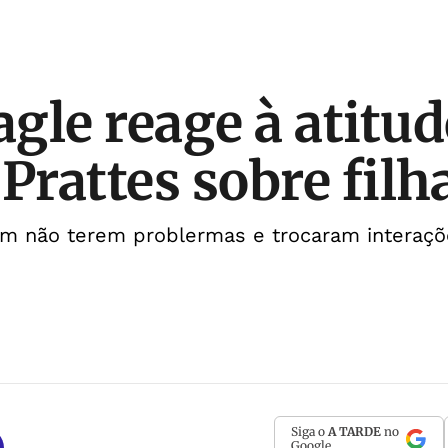
gle reage à atitud
Prattes sobre filh
m não terem problermas e trocaram interaçõ
Siga o
A TARDE
no
Google