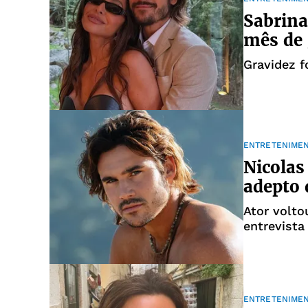
Sabrina
mês de 
Gravidez f
ENTRETENIME
Nicolas
adepto
Ator volto
entrevista
ENTRETENIME