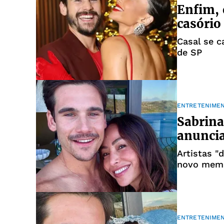
Enfim, 
casório
Casal se c
de SP
ENTRETENIME
Sabrina
anunci
Artistas "
novo memb
ENTRETENIME