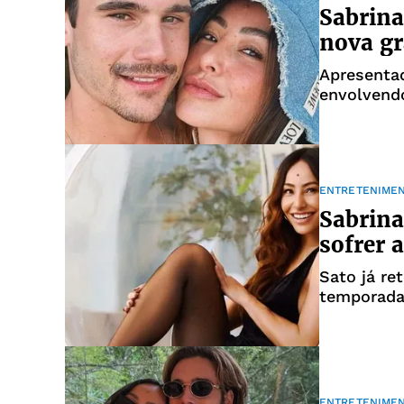
Sabrina
nova gr
Apresentad
envolvend
ENTRETENIME
Sabrina
sofrer 
Sato já re
temporada
ENTRETENIME