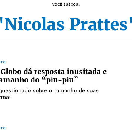
VOCÊ BUSCOU:
"Nicolas Prattes
NTO
 Globo dá resposta inusitada e
tamanho do “piu-piu”
 questionado sobre o tamanho de suas
imas
NTO