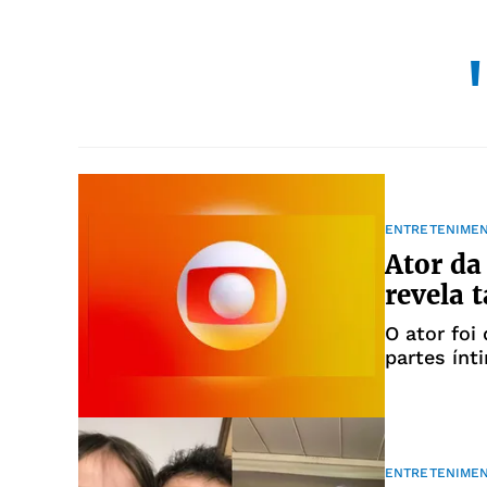
ENTRETENIME
Ator da
revela 
O ator foi
partes ínt
ENTRETENIME