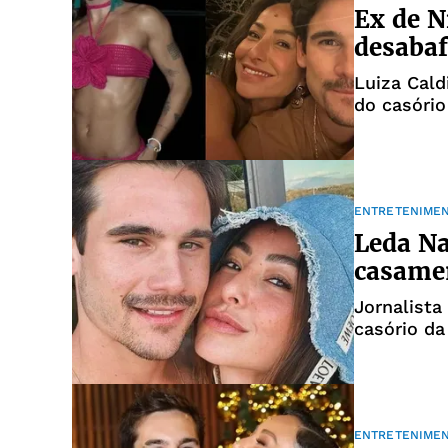
Ex de N
desabaf
Luiza Cald
do casório
ENTRETENIME
Leda Na
casamen
Jornalista
casório da
ENTRETENIME