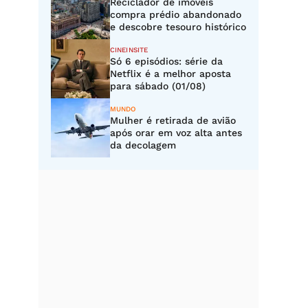
Reciclador de imóveis
compra prédio abandonado
e descobre tesouro histórico
CINEINSITE
Só 6 episódios: série da
Netflix é a melhor aposta
para sábado (01/08)
MUNDO
Mulher é retirada de avião
após orar em voz alta antes
da decolagem