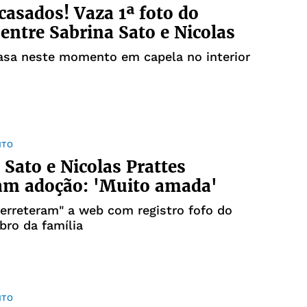
casados! Vaza 1ª foto do
 entre Sabrina Sato e Nicolas
asa neste momento em capela no interior
NTO
 Sato e Nicolas Prattes
am adoção: 'Muito amada'
derreteram" a web com registro fofo do
ro da família
NTO