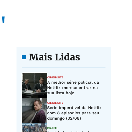
"
Mais Lidas
CINEINSITE
A melhor série policial da
Netflix merece entrar na
sua lista hoje
CINEINSITE
Série imperdível da Netflix
com 8 episódios para seu
domingo (02/08)
BRASIL