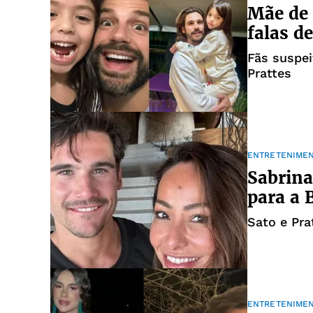
Mãe de 
falas d
Fãs suspei
Prattes
ENTRETENIME
Sabrina
para a 
Sato e Pra
ENTRETENIME