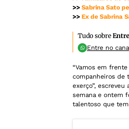
>>
Sabrina Sato p
>>
Ex de Sabrina S
Tudo sobre
Entr
Entre no can
“Vamos em frente 
companheiros de tr
exerço”, escreveu 
semana e ontem foi
talentoso que tem