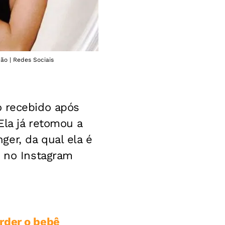
ão | Redes Sociais
o recebido após
 Ela já retomou a
er, da qual ela é
o no Instagram
rder o bebê