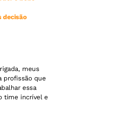
s decisão
rigada, meus
a profissão que
abalhar essa
 time incrível e