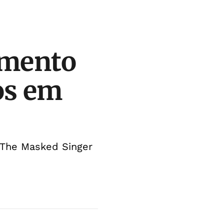
imento
os em
 The Masked Singer