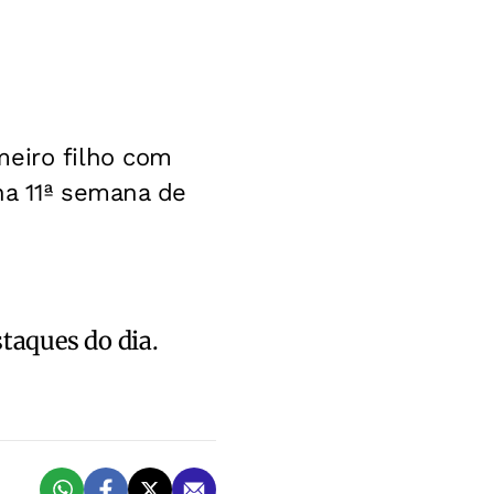
meiro filho com
na 11ª semana de
staques do dia.