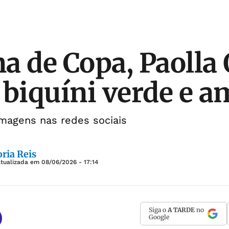
a de Copa, Paolla 
 biquíni verde e a
imagens nas redes sociais
ria Reis
Atualizada em
08/06/2026 - 17:14
Siga o
A TARDE
no
Google