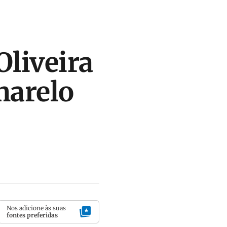
Oliveira
marelo
Nos adicione às suas
fontes preferidas