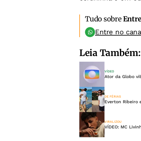
Tudo sobre
Entr
Entre no can
Leia Também:
VÍDEO
Ator da Globo vi
DE FÉRIAS
Everton Ribeiro 
VIRALIZOU
VÍDEO: MC Livin