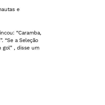
nautas e
brincou: “Caramba,
”. “Se a Seleção
 gol” , disse um