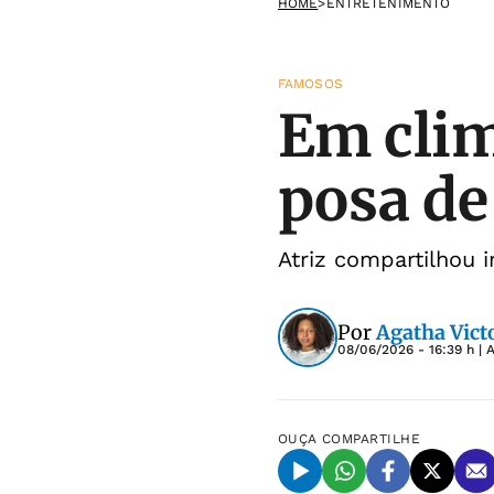
HOME
>
ENTRETENIMENTO
FAMOSOS
Em clim
posa de
Atriz compartilhou 
Por
Agatha Victo
08/06/2026 - 16:39 h
| 
OUÇA
COMPARTILHE