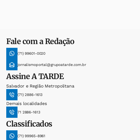
Fale com a Redação
(71) 99601-0020
jornalismoportal@grupoatarde.com.br
Assine
A TARDE
Salvador e Região Metropolitana
(71) 2886-1613
Demais localidades
71 2886-1613
Classificados
(71) 99965-8961