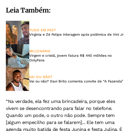
Leia Também:
TUDO EM PAZ?
Virginia e Zé Felipe interagem após polêmica de Vini Jr
MILIONÁRIA
Virgem e cristã, jovem fatura R$ 440 milhões no
OnlyFans
VAI OU NÃO?
Vai ou não? Davi Brito comenta convite de “A Fazenda”
“Na verdade, ela fez uma brincadeira, porque eles
vivem se desencontrando para falar no telefone.
Quando um pode, o outro não pode. Sempre tem
[algum empecilho para se falarem]... Ele tem uma
agenda muito batida de festa Junina e festa Julina. É