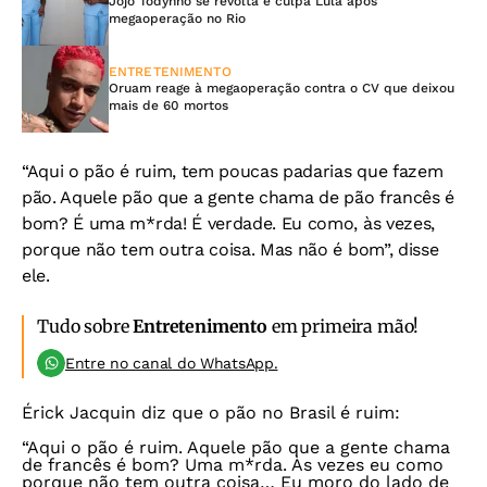
Jojo Todynho se revolta e culpa Lula após
megaoperação no Rio
ENTRETENIMENTO
Oruam reage à megaoperação contra o CV que deixou
mais de 60 mortos
“Aqui o pão é ruim, tem poucas padarias que fazem
pão. Aquele pão que a gente chama de pão francês é
bom? É uma m*rda! É verdade. Eu como, às vezes,
porque não tem outra coisa. Mas não é bom”, disse
ele.
Tudo sobre
Entretenimento
em primeira mão!
Entre no canal do WhatsApp.
Érick Jacquin diz que o pão no Brasil é ruim:
“Aqui o pão é ruim. Aquele pão que a gente chama
de francês é bom? Uma m*rda. Às vezes eu como
porque não tem outra coisa… Eu moro do lado de