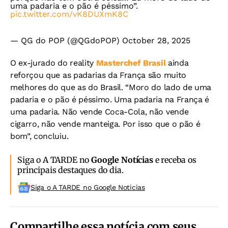
uma padaria e o pão é péssimo”.
pic.twitter.com/vK8DUXmK8C
— QG do POP (@QGdoPOP)
October 28, 2025
O ex-jurado do reality
Masterchef Brasil
ainda
reforçou que as padarias da França são muito
melhores do que as do Brasil. “Moro do lado de uma
padaria e o pão é péssimo. Uma padaria na França é
uma padaria. Não vende Coca-Cola, não vende
cigarro, não vende manteiga. Por isso que o pão é
bom”, concluiu.
Siga o A TARDE no
Google Notícias
e receba os
principais destaques do dia.
Siga o A TARDE no Google Noticias
Compartilhe essa notícia com seus