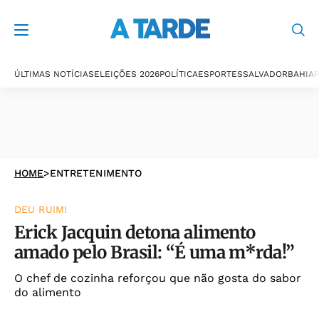
ÚLTIMAS NOTÍCIAS
ELEIÇÕES 2026
POLÍTICA
ESPORTES
SALVADOR
BAHIA
P
HOME
>
ENTRETENIMENTO
DEU RUIM!
Erick Jacquin detona alimento
amado pelo Brasil: “É uma m*rda!”
O chef de cozinha reforçou que não gosta do sabor
do alimento