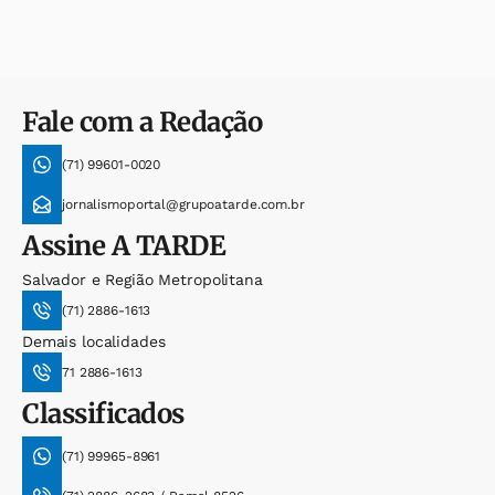
Fale com a Redação
(71) 99601-0020
jornalismoportal@grupoatarde.com.br
Assine
A TARDE
Salvador e Região Metropolitana
(71) 2886-1613
Demais localidades
71 2886-1613
Classificados
(71) 99965-8961