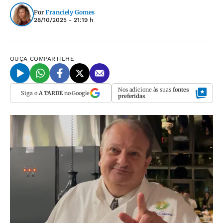
Por
Franciely Gomes
28/10/2025 - 21:19 h
OUÇA
COMPARTILHE
Nos adicione às suas
fontes
Siga o
A TARDE
no Google
preferidas