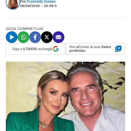
Por
Franciely Gomes
26/08/2025 - 20:56 h
OUÇA
COMPARTILHE
Nos adicione às suas
fontes
Siga o
A TARDE
no Google
preferidas