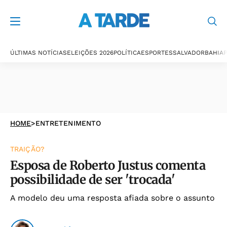
ÚLTIMAS NOTÍCIAS
ELEIÇÕES 2026
POLÍTICA
ESPORTES
SALVADOR
BAHIA
P
HOME
>
ENTRETENIMENTO
TRAIÇÃO?
Esposa de Roberto Justus comenta
possibilidade de ser 'trocada'
A modelo deu uma resposta afiada sobre o assunto