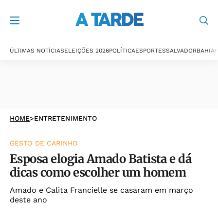
ÚLTIMAS NOTÍCIAS
ELEIÇÕES 2026
POLÍTICA
ESPORTES
SALVADOR
BAHIA
P
HOME
>
ENTRETENIMENTO
GESTO DE CARINHO
Esposa elogia Amado Batista e dá
dicas como escolher um homem
Amado e Calita Francielle se casaram em março
deste ano