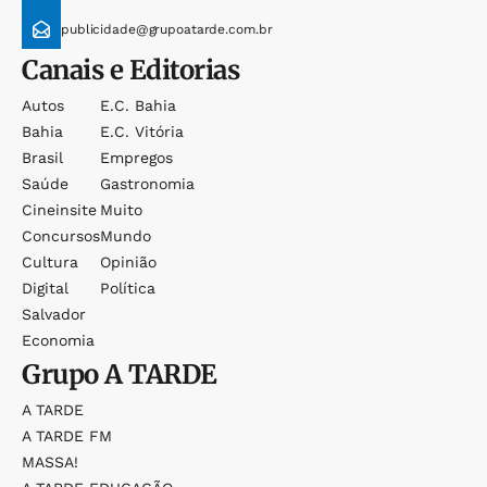
publicidade@grupoatarde.com.br
Canais e Editorias
Autos
E.c. Bahia
Bahia
E.c. Vitória
Brasil
Empregos
Saúde
Gastronomia
Cineinsite
Muito
Concursos
Mundo
Cultura
Opinião
Digital
Política
Salvador
Economia
Grupo
A TARDE
A TARDE
A TARDE FM
MASSA!