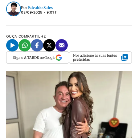
Por
Edvaldo Sales
03/09/2025 - 9:01 h
OUÇA
COMPARTILHE
Nos adicione às suas
fontes
Siga o
A TARDE
no Google
preferidas