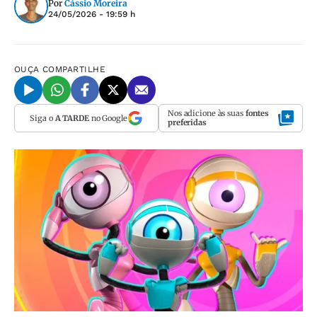
Por
Cássio Moreira
24/05/2026 - 19:59 h
OUÇA
COMPARTILHE
Nos adicione às suas
fontes
Siga o
A TARDE
no Google
preferidas