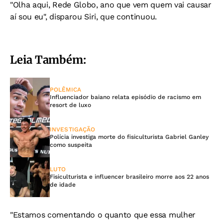
"Olha aqui, Rede Globo, ano que vem quem vai causar
aí sou eu", disparou Siri, que continuou.
Leia Também:
POLÊMICA
Influenciador baiano relata episódio de racismo em
resort de luxo
INVESTIGAÇÃO
Polícia investiga morte do fisiculturista Gabriel Ganley
como suspeita
LUTO
Fisiculturista e influencer brasileiro morre aos 22 anos
de idade
"Estamos comentando o quanto que essa mulher