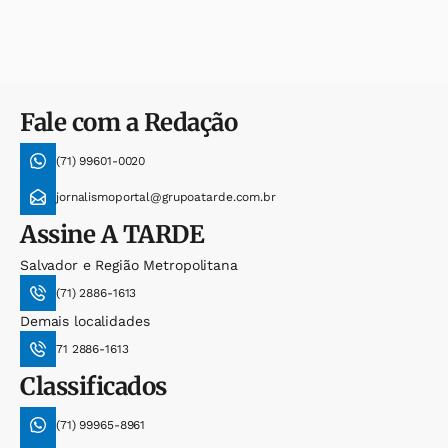
Fale com a Redação
(71) 99601-0020
jornalismoportal@grupoatarde.com.br
Assine
A TARDE
Salvador e Região Metropolitana
(71) 2886-1613
Demais localidades
71 2886-1613
Classificados
(71) 99965-8961