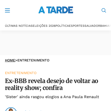
ÚLTIMAS NOTÍCIAS
ELEIÇÕES 2026
POLÍTICA
ESPORTES
SALVADOR
BAHIA
P
HOME
>
ENTRETENIMENTO
ENTRETENIMENTO
Ex-BBB revela desejo de voltar ao
reality show; confira
'Sister' ainda rasgou elogios a Ana Paula Renault