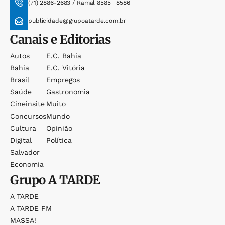
(71) 2886-2683 / Ramal 8585 | 8586
publicidade@grupoatarde.com.br
Canais e Editorias
Autos
E.c. Bahia
Bahia
E.c. Vitória
Brasil
Empregos
Saúde
Gastronomia
Cineinsite
Muito
Concursos
Mundo
Cultura
Opinião
Digital
Política
Salvador
Economia
Grupo
A TARDE
A TARDE
A TARDE FM
MASSA!