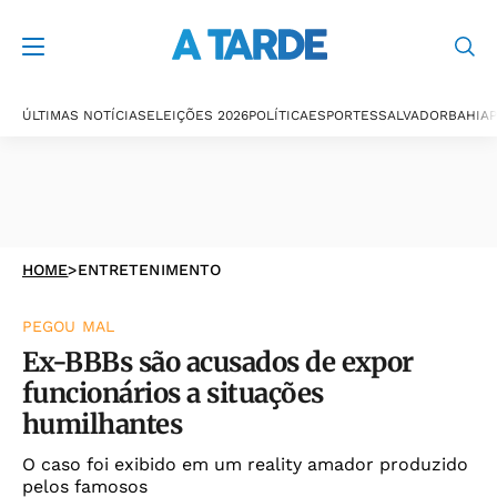
ÚLTIMAS NOTÍCIAS
ELEIÇÕES 2026
POLÍTICA
ESPORTES
SALVADOR
BAHIA
P
HOME
>
ENTRETENIMENTO
PEGOU MAL
Ex-BBBs são acusados de expor
funcionários a situações
humilhantes
O caso foi exibido em um reality amador produzido
pelos famosos