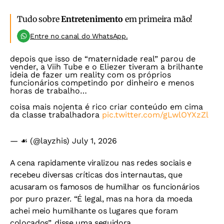
Tudo sobre
Entretenimento
em primeira mão!
Entre no canal do WhatsApp.
depois que isso de “maternidade real” parou de
vender, a Viih Tube e o Eliezer tiveram a brilhante
ideia de fazer um reality com os próprios
funcionários competindo por dinheiro e menos
horas de trabalho…
coisa mais nojenta é rico criar conteúdo em cima
da classe trabalhadora
pic.twitter.com/gLwlOYXzZl
— ☙ (@layzhis)
July 1, 2026
A cena rapidamente viralizou nas redes sociais e
recebeu diversas críticas dos internautas, que
acusaram os famosos de humilhar os funcionários
por puro prazer. “É legal, mas na hora da moeda
achei meio humilhante os lugares que foram
colocados”, disse uma seguidora.