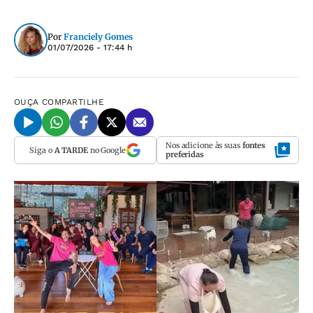
Por
Franciely Gomes
01/07/2026 - 17:44 h
OUÇA
COMPARTILHE
Nos adicione às suas
fontes
Siga o
A TARDE
no Google
preferidas