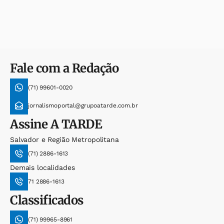
Fale com a Redação
(71) 99601-0020
jornalismoportal@grupoatarde.com.br
Assine
A TARDE
Salvador e Região Metropolitana
(71) 2886-1613
Demais localidades
71 2886-1613
Classificados
(71) 99965-8961