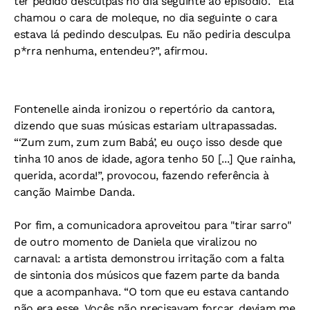
ter pedido desculpas no dia seguinte ao episódio. “Ela
chamou o cara de moleque, no dia seguinte o cara
estava lá pedindo desculpas. Eu não pediria desculpa
p*rra nenhuma, entendeu?”, afirmou.
Fontenelle ainda ironizou o repertório da cantora,
dizendo que suas músicas estariam ultrapassadas.
“‘Zum zum, zum zum Babá’, eu ouço isso desde que
tinha 10 anos de idade, agora tenho 50 [...] Que rainha,
querida, acorda!”, provocou, fazendo referência à
canção Maimbe Danda.
Por fim, a comunicadora aproveitou para "tirar sarro"
de outro momento de Daniela que viralizou no
carnaval: a artista demonstrou irritação com a falta
de sintonia dos músicos que fazem parte da banda
que a acompanhava. “O tom que eu estava cantando
não era esse. Vocês não precisavam forçar, deviam me