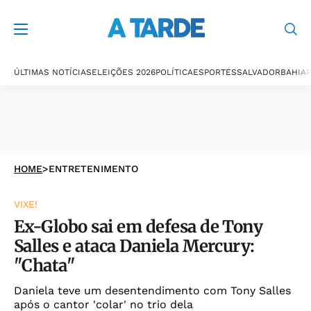
ÚLTIMAS NOTÍCIAS
ELEIÇÕES 2026
POLÍTICA
ESPORTES
SALVADOR
BAHIA
P
HOME
>
ENTRETENIMENTO
VIXE!
Ex-Globo sai em defesa de Tony
Salles e ataca Daniela Mercury:
"Chata"
Daniela teve um desentendimento com Tony Salles
após o cantor 'colar' no trio dela