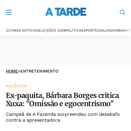
ÚLTIMAS NOTÍCIAS
ELEIÇÕES 2026
POLÍTICA
ESPORTES
SALVADOR
BAHIA
P
HOME
>
ENTRETENIMENTO
POLÊMICA
Ex-paquita, Bárbara Borges critica
Xuxa: "Omissão e egocentrismo"
Campeã de A Fazenda surpreendeu com desabafo
contra a apresentadora