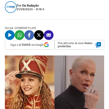
Por
Da Redação
21/09/2024 - 9:18 h
OUÇA
COMPARTILHE
Nos adicione às suas
fontes
Siga o
A TARDE
no Google
preferidas