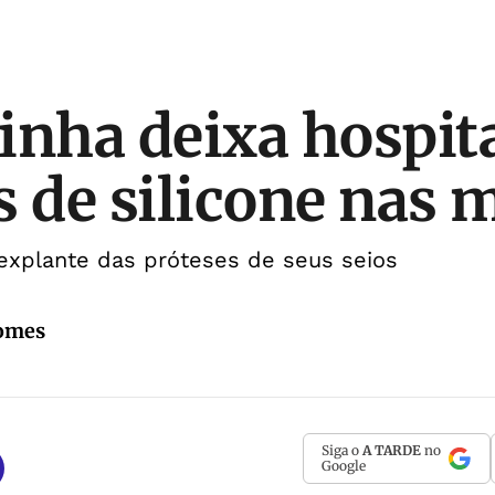
inha deixa hospit
s de silicone nas 
explante das próteses de seus seios
Gomes
Siga o
A TARDE
no
Google