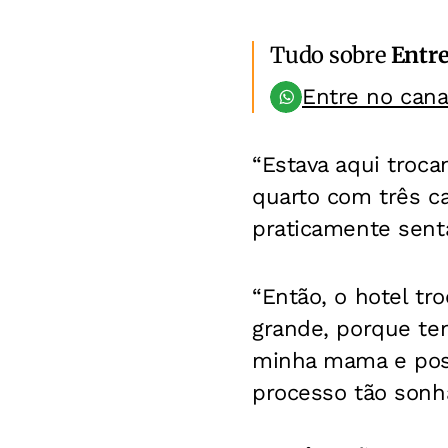
Tudo sobre
Entr
Entre no can
“Estava aqui troc
quarto com três ca
praticamente senta
“Então, o hotel t
grande, porque te
minha mama e poss
processo tão sonh