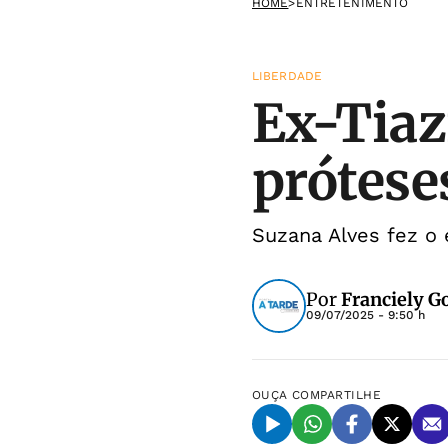
HOME
>
ENTRETENIMENTO
LIBERDADE
Ex-Tiaz
prótese
Suzana Alves fez o 
Por
Franciely 
09/07/2025 - 9:50 h
OUÇA
COMPARTILHE