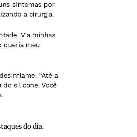
uns sintomas por
zando a cirurgia.
ntade. Via minhas
o queria meu
esinflame. “Até a
 do silicone. Você
.
staques do dia.