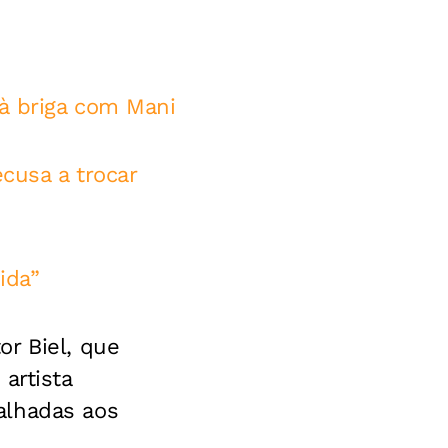
à briga com Mani
ecusa a trocar
ida”
r Biel, que
artista
alhadas aos