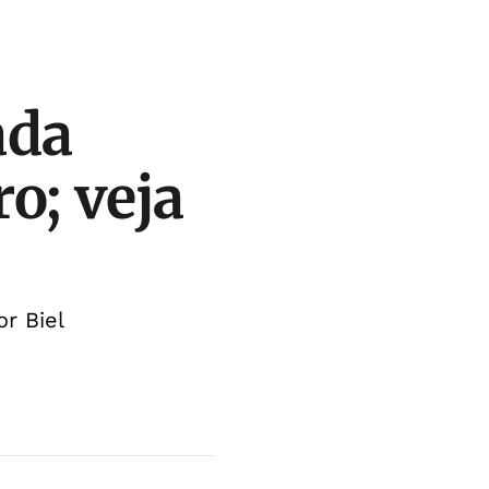
ada
o; veja
r Biel