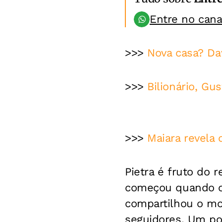
Entre no can
>>>
Nova casa? Da
>>>
Bilionário, Gu
>>>
Maiara revela
Pietra é fruto do
começou quando os 
compartilhou o mo
seguidores. Um po