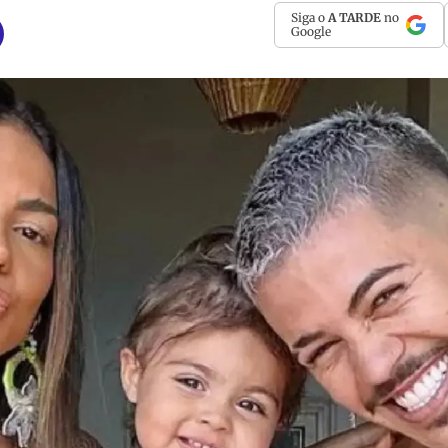
Siga o
A TARDE
no
Google