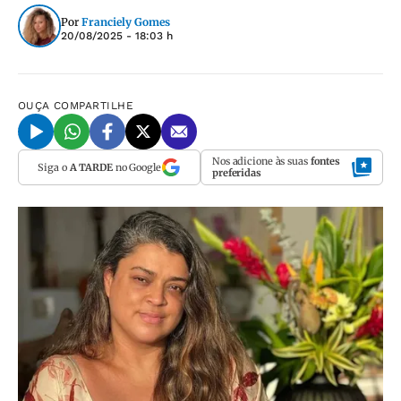
Por
Franciely Gomes
20/08/2025 - 18:03 h
OUÇA
COMPARTILHE
Nos adicione às suas
fontes
Siga o
A TARDE
no Google
preferidas