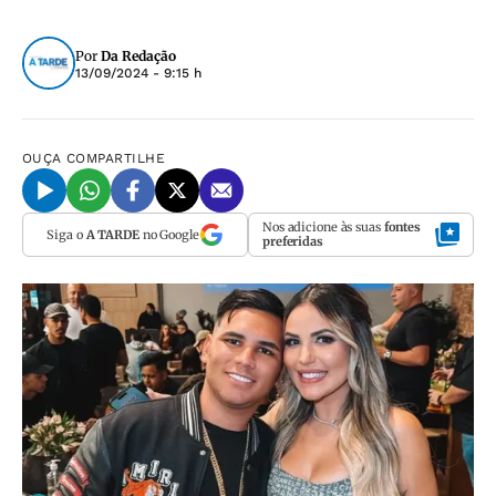
Por
Da Redação
13/09/2024 - 9:15 h
OUÇA
COMPARTILHE
Nos adicione às suas
fontes
Siga o
A TARDE
no Google
preferidas