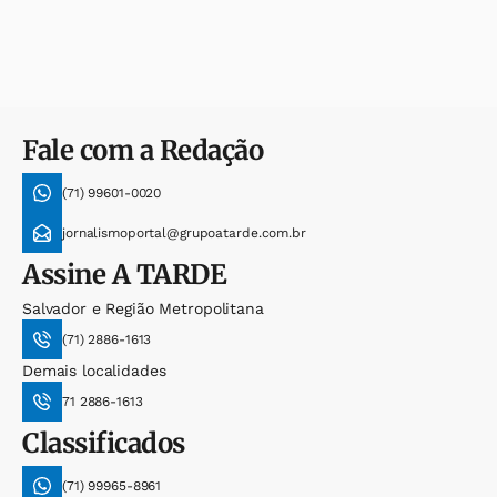
Fale com a Redação
(71) 99601-0020
jornalismoportal@grupoatarde.com.br
Assine
A TARDE
Salvador e Região Metropolitana
(71) 2886-1613
Demais localidades
71 2886-1613
Classificados
(71) 99965-8961