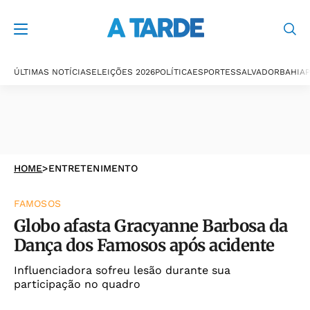
ÚLTIMAS NOTÍCIAS
ELEIÇÕES 2026
POLÍTICA
ESPORTES
SALVADOR
BAHIA
P
HOME
>
ENTRETENIMENTO
FAMOSOS
Globo afasta Gracyanne Barbosa da
Dança dos Famosos após acidente
Influenciadora sofreu lesão durante sua
participação no quadro