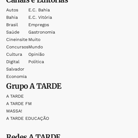
Autos
E.c. Bahia
Bahia
E.c. Vitória
Brasil
Empregos
Saúde
Gastronomia
Cineinsite
Muito
Concursos
Mundo
Cultura
Opinião
Digital
Política
Salvador
Economia
Grupo
A TARDE
A TARDE
A TARDE FM
MASSA!
A TARDE EDUCAÇÃO
Redes
A TARDE