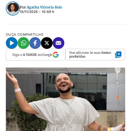
Por
Agatha Victoria Reis
15/11/2025 - 10:59 h
OUÇA
COMPARTILHE
Nos adicione às suas
fontes
Siga o
A TARDE
no Google
preferidas