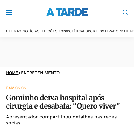
ÚLTIMAS NOTÍCIAS
ELEIÇÕES 2026
POLÍTICA
ESPORTES
SALVADOR
BAHIA
P
HOME
>
ENTRETENIMENTO
FAMOSOS
Gominho deixa hospital após
cirurgia e desabafa: “Quero viver”
Apresentador compartilhou detalhes nas redes
socias