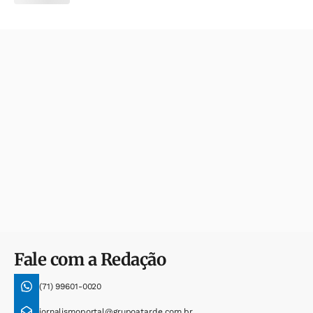
Fale com a Redação
(71) 99601-0020
jornalismoportal@grupoatarde.com.br