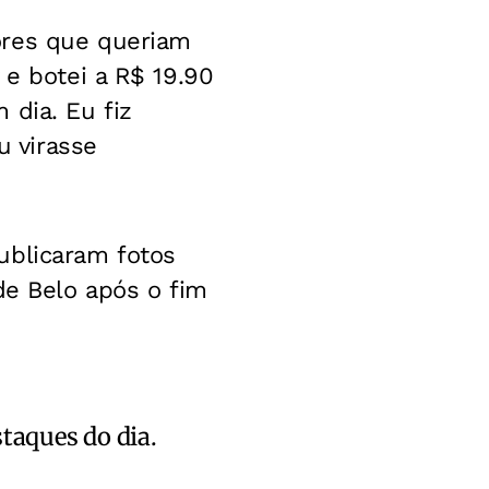
ores que queriam
 e botei a R$ 19.90
 dia. Eu fiz
u virasse
ublicaram fotos
de Belo após o fim
staques do dia.