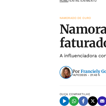
HOME
>
ENTRETENIMENTO
NAMORADO DE OURO
Namorad
faturad
A influenciadora co
Por
Franciely 
14/11/2025 - 21:43 h
OUÇA
COMPARTILHE