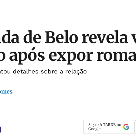
a de Belo revela 
o após expor rom
ntou detalhes sobre a relação
Gomes
Siga o
A TARDE
no
Google