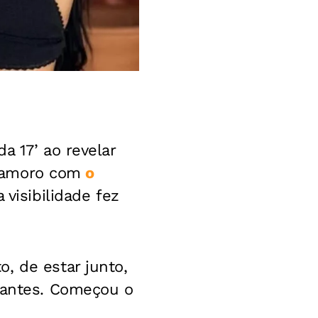
 17’ ao revelar
namoro com
o
 visibilidade fez
, de estar junto,
a antes. Começou o