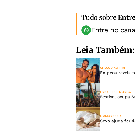
Tudo sobre
Entr
Entre no can
Leia Também:
CHEGOU AO FIM!
Ex-peoa revela t
ESPORTES E MÚSICA
Festival ocupa S
O AMOR CURA!
Sexo ajuda ferid