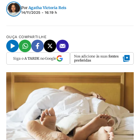
Por
Agatha Victoria Reis
14/11/2025 - 16:19 h
OUÇA
COMPARTILHE
Nos adicione às suas
fontes
Siga o
A TARDE
no Google
preferidas