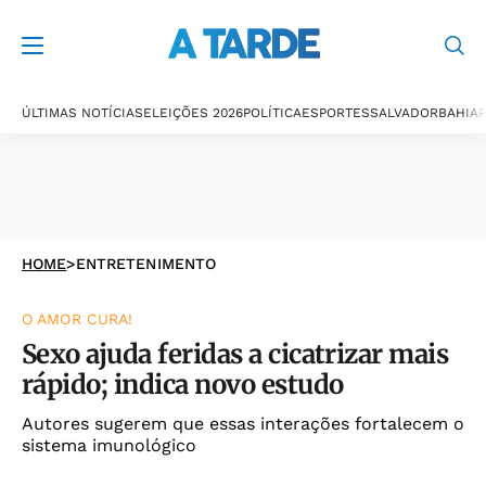
ÚLTIMAS NOTÍCIAS
ELEIÇÕES 2026
POLÍTICA
ESPORTES
SALVADOR
BAHIA
P
HOME
>
ENTRETENIMENTO
O AMOR CURA!
Sexo ajuda feridas a cicatrizar mais
rápido; indica novo estudo
Autores sugerem que essas interações fortalecem o
sistema imunológico